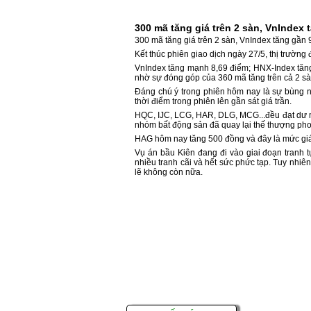
300 mã tăng giá trên 2 sàn, VnIndex 
300 mã tăng giá trên 2 sàn, VnIndex tăng gần 
Kết thúc phiên giao dịch ngày 27/5, thị trường
VnIndex tăng mạnh 8,69 điểm; HNX-Index tăng
nhờ sự đóng góp của 360 mã tăng trên cả 2 s
Đáng chú ý trong phiên hôm nay là sự bùng n
thời điểm trong phiên lên gần sát giá trần.
HQC, IJC, LCG, HAR, DLG, MCG...đều đạt dư m
nhóm bất động sản đã quay lại thế thượng pho
HAG hôm nay tăng 500 đồng và đây là mức giá
Vụ án bầu Kiên đang đi vào giai đoạn tranh 
nhiều tranh cãi và hết sức phức tạp. Tuy nhiê
lẽ không còn nữa.