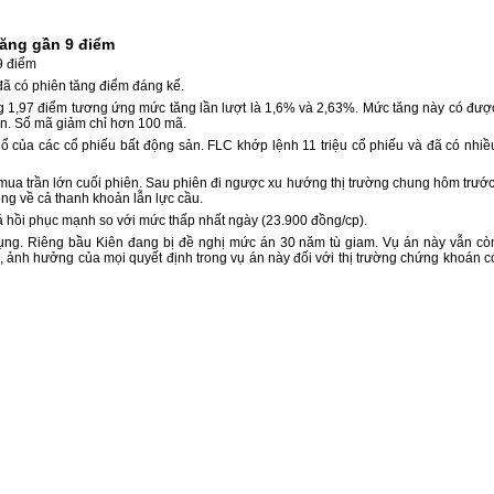
tăng gần 9 điểm
9 điểm
 đã có phiên tăng điểm đáng kể.
 1,97 điểm tương ứng mức tăng lần lượt là 1,6% và 2,63%. Mức tăng này có đượ
àn. Số mã giảm chỉ hơn 100 mã.
ổ của các cổ phiếu bất động sản. FLC khớp lệnh 11 triệu cổ phiếu và đã có nhiề
ua trần lớn cuối phiên. Sau phiên đi ngược xu hướng thị trường chung hôm trước
ng về cả thanh khoản lẫn lực cầu.
 hồi phục mạnh so với mức thấp nhất ngày (23.900 đồng/cp).
tụng. Riêng bầu Kiên đang bị đề nghị mức án 30 năm tù giam. Vụ án này vẫn cò
n, ảnh hưởng của mọi quyết định trong vụ án này đối với thị trường chứng khoán c