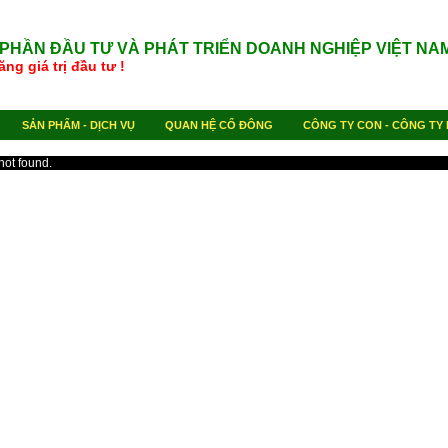
 PHẦN ĐẦU TƯ VÀ PHÁT TRIỂN DOANH NGHIỆP VIỆT NA
a tăng giá trị đầu tư !
SẢN PHẨM - DỊCH VỤ
QUAN HỆ CỔ ĐÔNG
CÔNG TY CON - CÔNG TY 
not found.