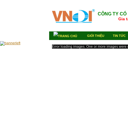
CÔNG TY CỔ
Gi
GIỚI THIỆU
TIN TỨC
Error loading images. One or more images were 