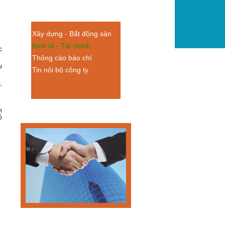
Tin Tức
Xây dựng - Bất động sản
Kinh tế - Tài chính
c
Thông cáo báo chí
u
Tin nội bộ công ty
,
n
ó