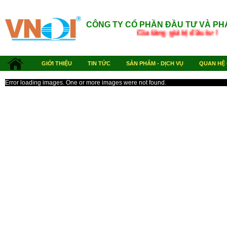
CÔNG TY CỔ PHẦN ĐẦU TƯ VÀ PH
Gia tăng giá trị đ
GIỚI THIỆU
TIN TỨC
SẢN PHẨM - DỊCH VỤ
QUAN HỆ
Error loading images. One or more images were not found.