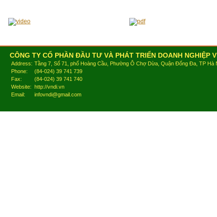
CÔNG TY CỔ PHẦN ĐẦU TƯ VÀ PHÁT TRIỂN DOANH NGHIỆP V
Address:
Tầng 7, Số 71, phố Hoàng Cầu, Phường Ô Chợ Dừa, Quận Đống Đa, TP Hà 
Phone:
(84-024) 39 741 739
Fax:
(84-024) 39 741 740
Website:
http://vndi.vn
Email:
infovndi@gmail.com